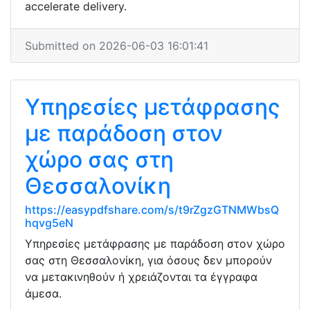
accelerate delivery.
Submitted on 2026-06-03 16:01:41
Υπηρεσίες μετάφρασης
με παράδοση στον
χώρο σας στη
Θεσσαλονίκη
https://easypdfshare.com/s/t9rZgzGTNMWbsQ
hqvg5eN
Υπηρεσίες μετάφρασης με παράδοση στον χώρο
σας στη Θεσσαλονίκη, για όσους δεν μπορούν
να μετακινηθούν ή χρειάζονται τα έγγραφα
άμεσα.