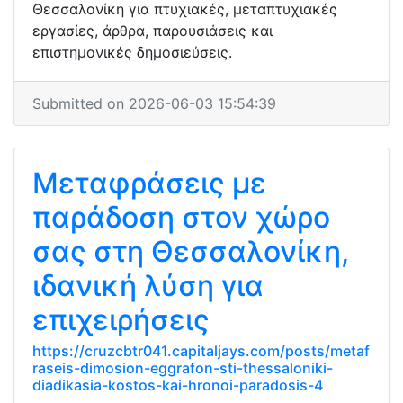
Θεσσαλονίκη για πτυχιακές, μεταπτυχιακές
εργασίες, άρθρα, παρουσιάσεις και
επιστημονικές δημοσιεύσεις.
Submitted on 2026-06-03 15:54:39
Μεταφράσεις με
παράδοση στον χώρο
σας στη Θεσσαλονίκη,
ιδανική λύση για
επιχειρήσεις
https://cruzcbtr041.capitaljays.com/posts/metaf
raseis-dimosion-eggrafon-sti-thessaloniki-
diadikasia-kostos-kai-hronoi-paradosis-4