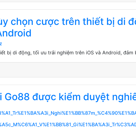
 chọn cược trên thiết bị di độ
Android
z
t bị di động, tối ưu trải nghiệm trên iOS và Android, đảm 
ại Go88 được kiểm duyệt nghi
%C3%A1_Tr%E1%BA%A3i_Nghi%E1%BB%87m_%C4%90%E1%
%A5c_M%C6%A1_V%E1%BB%81_Gi%E1%BA%A3i_Tr%C3%AD