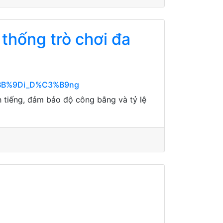
thống trò chơi đa
BB%9Di_D%C3%B9ng
h tiếng, đảm bảo độ công bằng và tỷ lệ