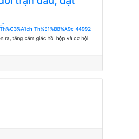
õi trận đấu, đặt
_-
Th%C3%A1ch_Th%E1%BB%A9c_44992
n ra, tăng cảm giác hồi hộp và cơ hội