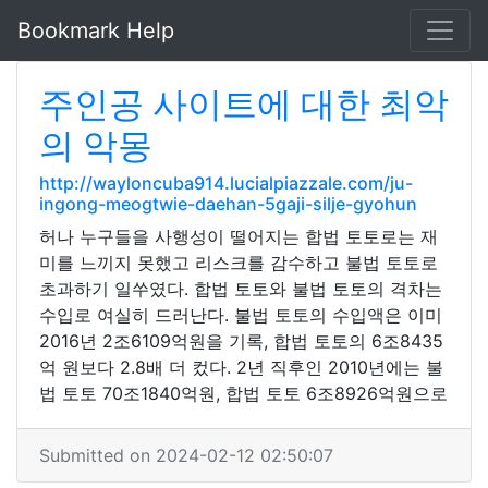
Bookmark Help
주인공 사이트에 대한 최악
의 악몽
http://wayloncuba914.lucialpiazzale.com/ju-
ingong-meogtwie-daehan-5gaji-silje-gyohun
허나 누구들을 사행성이 떨어지는 합법 토토로는 재
미를 느끼지 못했고 리스크를 감수하고 불법 토토로
초과하기 일쑤였다. 합법 토토와 불법 토토의 격차는
수입로 여실히 드러난다. 불법 토토의 수입액은 이미
2016년 2조6109억원을 기록, 합법 토토의 6조8435
억 원보다 2.8배 더 컸다. 2년 직후인 2010년에는 불
법 토토 70조1840억원, 합법 토토 6조8926억원으로
Submitted on 2024-02-12 02:50:07